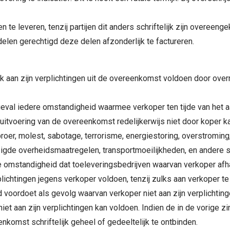
 te leveren, tenzij partijen dit anders schriftelijk zijn overee
delen gerechtigd deze delen afzonderlijk te factureren.
lijk aan zijn verplichtingen uit de overeenkomst voldoen door over
 geval iedere omstandigheid waarmee verkoper ten tijde van he
itvoering van de overeenkomst redelijkerwijs niet door koper k
oer, molest, sabotage, terrorisme, energiestoring, overstroming,
zigde overheidsmaatregelen, transportmoeilijkheden, en andere st
 omstandigheid dat toeleveringsbedrijven waarvan verkoper afhan
lichtingen jegens verkoper voldoen, tenzij zulks aan verkoper te
ld voordoet als gevolg waarvan verkoper niet aan zijn verplichti
iet aan zijn verplichtingen kan voldoen. Indien de in de vorige 
nkomst schriftelijk geheel of gedeeltelijk te ontbinden.