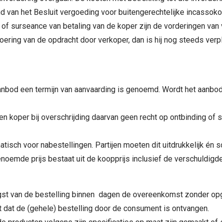
 van het Besluit vergoeding voor buitengerechtelijke incassok
ag of surseance van betaling van de koper zijn de vorderingen va
ering van de opdracht door verkoper, dan is hij nog steeds verpl
t aanbod een termijn van aanvaarding is genoemd. Wordt het aanbod
ven koper bij overschrijding daarvan geen recht op ontbinding of s
tisch voor nabestellingen. Partijen moeten dit uitdrukkelijk én 
enoemde prijs bestaat uit de koopprijs inclusief de verschuldig
gst van de bestelling binnen dagen de overeenkomst zonder opg
t dat de (gehele) bestelling door de consument is ontvangen.