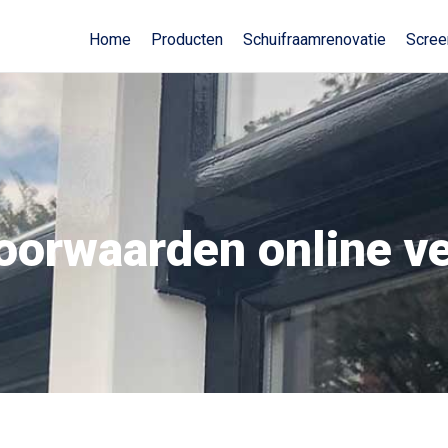
Home
Producten
Schuifraamrenovatie
Scree
orwaarden online v