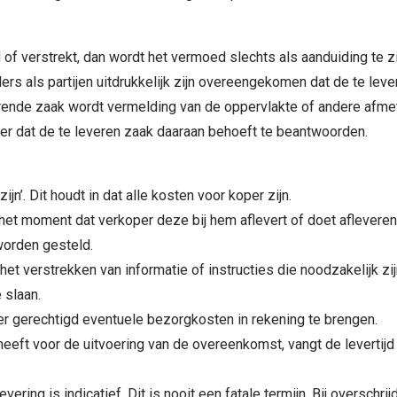
f verstrekt, dan wordt het vermoed slechts als aanduiding te zi
ders als partijen uitdrukkelijk zijn overeengekomen dat de te 
rende zaak wordt vermelding van de oppervlakte of andere afm
der dat de te leveren zaak daaraan behoeft te beantwoorden.
n’. Dit houdt in dat alle kosten voor koper zijn.
 het moment dat verkoper deze bij hem aflevert of doet afleve
worden gesteld.
 het verstrekken van informatie of instructies die noodzakelijk zi
e slaan.
er gerechtigd eventuele bezorgkosten in rekening te brengen.
eeft voor de uitvoering van de overeenkomst, vangt de levertij
ering is indicatief. Dit is nooit een fatale termijn. Bij overschr