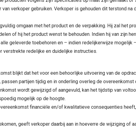
 producten volgens zijn specificaties op maat zijn gemaakt of s
van verkoper gebruiken. Verkoper is gehouden dit terstond na d
vuldig omgaan met het product en de verpakking. Hij zal het pro
len of hij het product wenst te behouden. Indien hij van zijn her
lle geleverde toebehoren en – indien redelijkerwijze mogelijk –
verstrekte redelijke en duidelijke instructies.
omst blijkt dat het voor een behoorlijke uitvoering van de opdrac
, passen partijen tijdig en in onderling overleg de overeenkom
komst wordt gewijzigd of aangevuld, kan het tijdstip van voltoo
 spoedig mogelijk op de hoogte.
overeenkomst financiële en/of kwalitatieve consequenties heeft, l
ngekomen, geeft verkoper daarbij aan in hoeverre de wijziging of