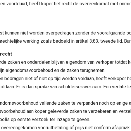
en voortduurt, heeft koper het recht de overeenkomst met onmidd
st kunnen niet worden overgedragen zonder de voorafgaande schr
echtelijke werking zoals bedoeld in artikel 3:83, tweede lid, Bu
erecht
de zaken en onderdelen blijven eigendom van verkoper totdat ko
p zijn eigendomsvoorbehoud en de zaken terugnemen.
n bedragen niet of niet op tijd worden voldaan, heeft verkoper
ldaan. Er is dan sprake van schuldeisersverzuim. Een verlate le
gendomsvoorbehoud vallende zaken te verpanden noch op enige a
svoorbehoud aan koper geleverde zaken te verzekeren en verzeke
polis op eerste verzoek ter inzage te geven.
 overeengekomen vooruitbetaling of prijs niet conform afspraak i