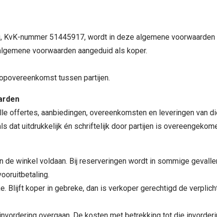
g, KvK-nummer 51445917, wordt in deze algemene voorwaarden 
 algemene voorwaarden aangeduid als koper.
opovereenkomst tussen partijen.
aarden
lle offertes, aanbiedingen, overeenkomsten en leveringen van d
s dat uitdrukkelijk én schriftelijk door partijen is overeengeko
 de winkel voldaan. Bij reserveringen wordt in sommige gevallen 
vooruitbetaling.
reke. Blijft koper in gebreke, dan is verkoper gerechtigd de verplic
ot invordering overgaan. De kosten met betrekking tot die invord