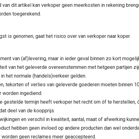
id van dit artikel kan verkoper geen meerkosten in rekening breng
orden toegerekend.
gst is genomen, gaat het risico over van verkoper naar koper.
nt van (af)levering, maar in ieder geval binnen zo kort mogelij
iteit van het geleverde overeenstemmen met hetgeen partijen zij
 in het normale (handels)verkeer gelden.
n, tekorten of verlies van geleverde goederen moeten binnen 10
er worden ingediend.
e gestelde termijn heeft verkoper het recht om óf te herstellen, 
 dat deel van de koopprijs.
fwijkingen en verschil in kwaliteit, aantal, maat of afwerking k
roduct hebben geen invloed op andere producten dan wel onderd
er worden geen reclames meer geaccepteerd.